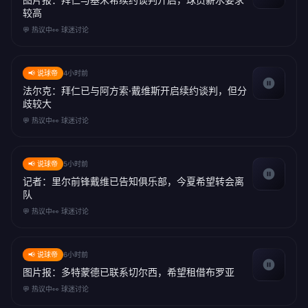
较高
💬 热议中
👀 球迷讨论
📢 说球帝
4小时前
法尔克：拜仁已与阿方索·戴维斯开启续约谈判，但分
歧较大
💬 热议中
👀 球迷讨论
📢 说球帝
5小时前
记者：里尔前锋戴维已告知俱乐部，今夏希望转会离
队
💬 热议中
👀 球迷讨论
📢 说球帝
6小时前
图片报：多特蒙德已联系切尔西，希望租借布罗亚
💬 热议中
👀 球迷讨论