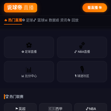
说球帝
·直播
看直播 🎯
🔥 热门直播
⚽ 足球
🏀 篮球
📊 数据
📰 资讯
🔄 回放
⚽
🏀
⚽ 足球直播
🏀 NBA直播
🏆 篮球专区
📊
🎙️
🏀 篮球盛宴 · NBA/CBA
📊 比分中心
🎙️ 球迷社区
NBA季后赛、CBA联赛，精彩赛事一网打尽
立即看直播
下载APP
🏆 热门联赛
立即看直播
下载APP
立即看直播
下载APP
🏴󠁧󠁢󠁥󠁮󠁧󠁿
英超
🇪🇸
西甲
🏀
NBA