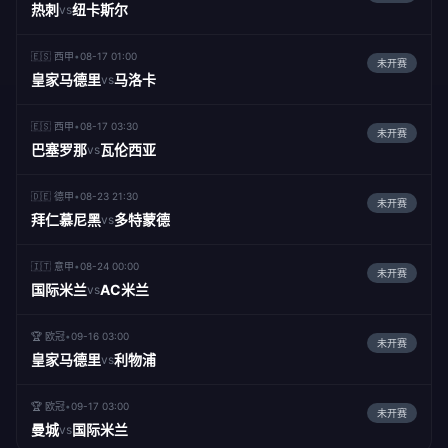
热刺
纽卡斯尔
vs
🇪🇸 西甲
•
08-17 01:00
未开赛
皇家马德里
马洛卡
vs
🇪🇸 西甲
•
08-17 03:30
未开赛
巴塞罗那
瓦伦西亚
vs
🇩🇪 德甲
•
08-23 21:30
未开赛
拜仁慕尼黑
多特蒙德
vs
🇮🇹 意甲
•
08-24 00:00
未开赛
国际米兰
AC米兰
vs
🏆 欧冠
•
09-16 03:00
未开赛
皇家马德里
利物浦
vs
🏆 欧冠
•
09-17 03:00
未开赛
曼城
国际米兰
vs