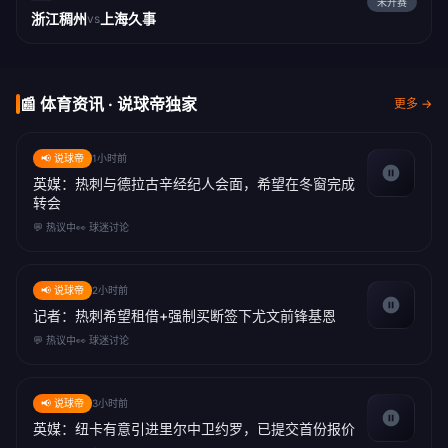
未开赛
浙江稠州
上海久事
vs
📰 体育资讯 · 说球帝独家
更多 →
📢 说球帝
1小时前
英媒：热刺与德拉古辛经纪人会面，希望在冬窗完成
转会
💬 热议中
👀 球迷讨论
📢 说球帝
2小时前
记者：热刺希望租借+强制买断签下尤文前锋基恩
💬 热议中
👀 球迷讨论
📢 说球帝
3小时前
英媒：纽卡有意引进里尔中卫约罗，已提交首份报价