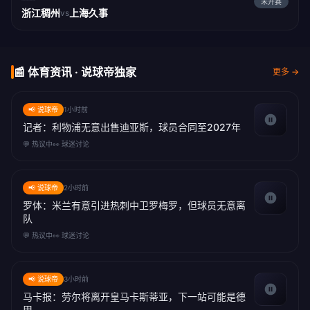
未开赛
浙江稠州
上海久事
vs
📰 体育资讯 · 说球帝独家
更多 →
📢 说球帝
1小时前
记者：利物浦无意出售迪亚斯，球员合同至2027年
💬 热议中
👀 球迷讨论
📢 说球帝
2小时前
罗体：米兰有意引进热刺中卫罗梅罗，但球员无意离
队
💬 热议中
👀 球迷讨论
📢 说球帝
3小时前
马卡报：劳尔将离开皇马卡斯蒂亚，下一站可能是德
甲