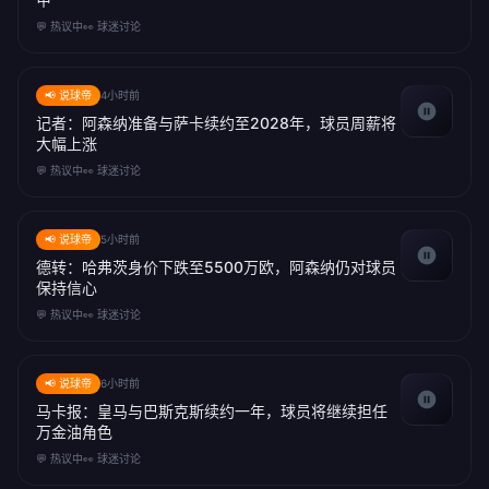
💬 热议中
👀 球迷讨论
📢 说球帝
4小时前
记者：阿森纳准备与萨卡续约至2028年，球员周薪将
大幅上涨
💬 热议中
👀 球迷讨论
📢 说球帝
5小时前
德转：哈弗茨身价下跌至5500万欧，阿森纳仍对球员
保持信心
💬 热议中
👀 球迷讨论
📢 说球帝
6小时前
马卡报：皇马与巴斯克斯续约一年，球员将继续担任
万金油角色
💬 热议中
👀 球迷讨论