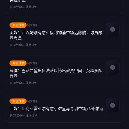
💬 热议中
👀 球迷讨论
📢 说球帝
4小时前
英媒：西汉姆联有意租借利物浦中场远藤航，球员愿
意考虑
💬 热议中
👀 球迷讨论
📢 说球帝
5小时前
每体：巴萨希望出售法蒂以腾出薪资空间，英超多队
有意
💬 热议中
👀 球迷讨论
📢 说球帝
6小时前
西媒：比利亚雷亚尔有意引进皇马青训中场尼科·帕斯
💬 热议中
👀 球迷讨论