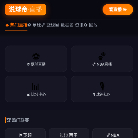
说球帝
·直播
看直播 🎯
🔥 热门直播
⚽ 足球
🏀 篮球
📊 数据
📰 资讯
🔄 回放
⚽
🏀
⚽ 足球直播
🏀 NBA直播
🏆 篮球专区
📊
🎙️
🏀 篮球盛宴 · NBA/CBA
📊 比分中心
🎙️ 球迷社区
NBA季后赛、CBA联赛，精彩赛事一网打尽
立即看直播
下载APP
🏆 热门联赛
立即看直播
下载APP
立即看直播
下载APP
🏴󠁧󠁢󠁥󠁮󠁧󠁿
英超
🇪🇸
西甲
🏀
NBA